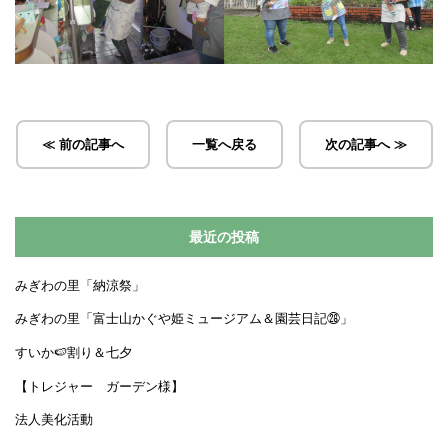
≪ 前の記事へ
一覧へ戻る
次の記事へ ≫
最近の投稿
みぎわの里「納涼祭」
みぎわの里「富士山かぐや姫ミュージアム＆園芸日記㉘」
すいか🍉割り＆七夕
【トレジャー ガーデン様】
法人美化活動