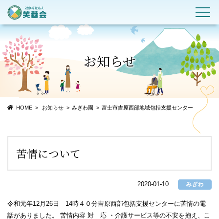
お知らせ
HOME
お知らせ
みぎわ園
富士市吉原西部地域包括支援センター
苦情について
2020-01-10
令和元年12月26日 14時４０分吉原西部包括支援センターに苦情の電
話がありました。 苦情内容 対 応 ・介護サービス等の不安を抱え、こ