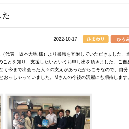
改善計画書
について
センター
事務所
した
富士市吉原西部
企業主導型保
地域包括支援センタ
さくら保
ー
2022-10-17
rnational様（代表 坂本大地 様）より書籍を寄附していただきました。
のことを知り、支援したいというお申し出を頂きました。ご自
なく今まで出会った人々の支えがあったからこそなので、自分
とおっしゃっていました。Mさんの今後の活躍にも期待します