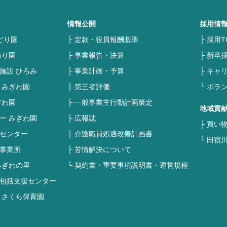
情報公開
採用情
どり園
定款・役員報酬基準
採用T
わり園
事業報告・決算
新卒
施設 ひろみ
事業計画・予算
キャ
 みぎわ園
第三者評価
ボラ
ぎわ園
一般事業主行動計画策定
地域貢
ー みぎわ園
広報誌
買い
センター
介護職員処遇改善計画書
田宿
事業所
苦情解決について
みぎわの里
契約書・重要事項説明書・運営規程
包括支援センター
 さくら保育園