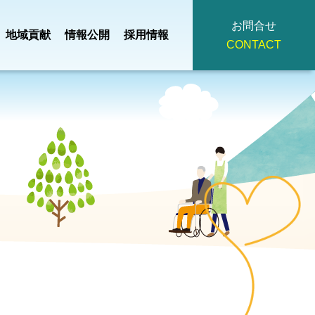
お問合せ
地域貢献
情報公開
採用情報
CONTACT
地域小規模児童養護
・
事業計画・
つ
掃
法人理念
施設
園
予算
ひろみ
デイサービスセンタ
主
役員・
イ
広報誌
ー
策定
評議員名簿
みぎわ園
契約書・重要
看護小規模多機能
護支援
事項説明書・