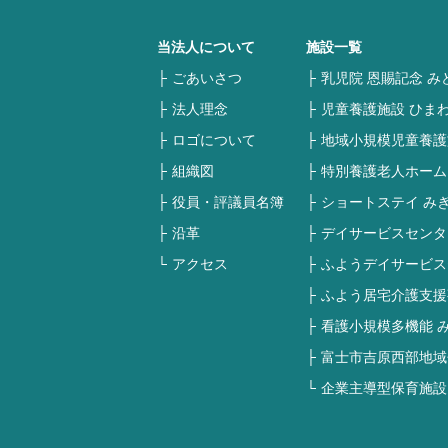
当法人について
施設一覧
ごあいさつ
乳児院 恩賜記念 み
法人理念
児童養護施設 ひま
ロゴについて
地域小規模児童養護
組織図
特別養護老人ホーム
役員・評議員名簿
ショートステイ み
沿革
デイサービスセンタ
アクセス
ふようデイサービス
ふよう居宅介護支援
看護小規模多機能 
富士市吉原西部地域
企業主導型保育施設