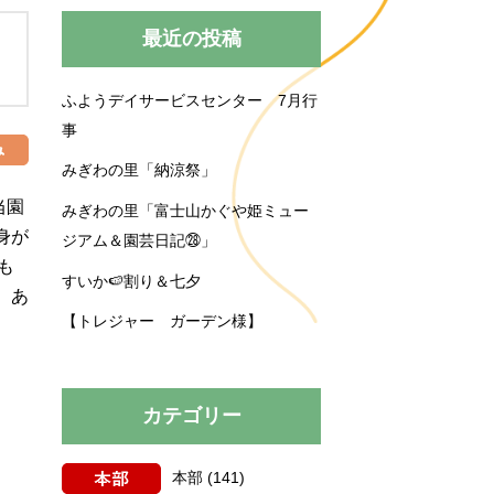
みぎわの里
運営規程
最近の投稿
ふようデイサービスセンター 7月行
買い物送迎
育施設
事
育園
プロジェクト
みぎわの里「納涼祭」
当園
みぎわの里「富士山かぐや姫ミュー
身が
ジアム＆園芸日記㉘」
も
すいか🍉割り＆七夕
。あ
【トレジャー ガーデン様】
カテゴリー
本部
(141)