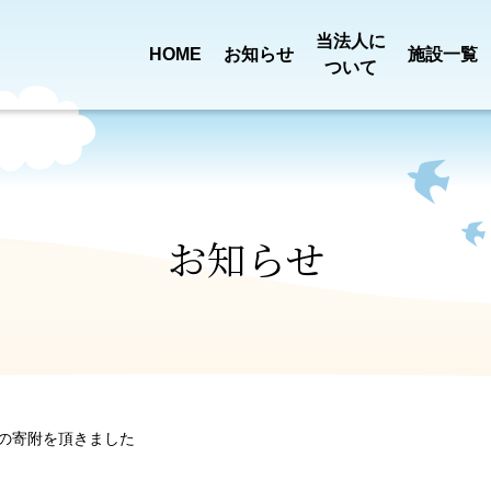
当法人に
HOME
お知らせ
施設一覧
ついて
買い物送迎
定款・
事業報告
乳児院 恩賜記念
児童養護施設
新着情報
ごあいさ
田宿川清
みどり園
ひまわり
プロジェクト
役員報酬基準
決算
お知らせ
一般事業
特別養護老人ホーム
ショートステ
ロゴに
第三者評価
ついて
組織図
みぎわ園
みぎわ園
行動計画
の寄附を頂きました
介護職員処遇
苦情解決
ふようデイサービス
ふよう居宅介
沿革
アクセス