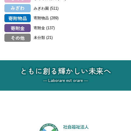
みぎわ園
(511)
寄附物品
(289)
寄附金
(137)
未分類
(21)
ともに創る輝かしい未来へ
― Laborare est orare ―