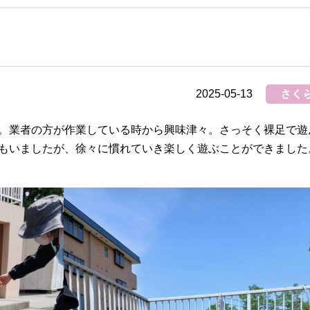
改善計画書
について
センター
事務所
富士市吉原西部
企業主導型保
地域包括支援センタ
さくら保
ー
2025-05-13
。業者の方が作業している時から興味津々。さっそく裸足で遊
もいましたが、徐々に慣れていき楽しく遊ぶことができました