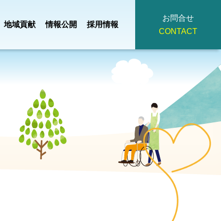
お問合せ
地域貢献
情報公開
採用情報
CONTACT
地域小規模児童養護
・
事業計画・
つ
掃
法人理念
施設
園
予算
ひろみ
デイサービスセンタ
主
役員・
イ
広報誌
ー
策定
評議員名簿
みぎわ園
契約書・重要
看護小規模多機能
護支援
事項説明書・