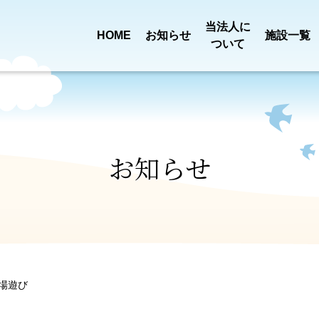
当法人に
HOME
お知らせ
施設一覧
ついて
買い物送迎
定款・
事業報告
乳児院 恩賜記念
児童養護施設
新着情報
ごあいさ
田宿川清
みどり園
ひまわり
プロジェクト
役員報酬基準
決算
お知らせ
一般事業
特別養護老人ホーム
ショートステ
ロゴに
第三者評価
ついて
組織図
みぎわ園
みぎわ園
行動計画
場遊び
介護職員処遇
苦情解決
ふようデイサービス
ふよう居宅介
沿革
アクセス