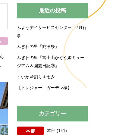
みぎわの里
運営規程
最近の投稿
ふようデイサービスセンター 7月行
買い物送迎
育施設
事
育園
プロジェクト
みぎわの里「納涼祭」
ん
みぎわの里「富士山かぐや姫ミュー
。
ジアム＆園芸日記㉘」
すいか🍉割り＆七夕
【トレジャー ガーデン様】
カテゴリー
本部
(141)