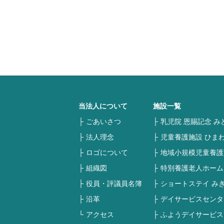
当法人について
施設一覧
ごあいさつ
乳児院 恩賜記念 み
法人理念
児童養護施設 ひま
ロゴについて
地域小規模児童養護
組織図
特別養護老人ホーム
役員・評議員名簿
ショートステイ み
沿革
デイサービスセンタ
アクセス
ふようデイサービス