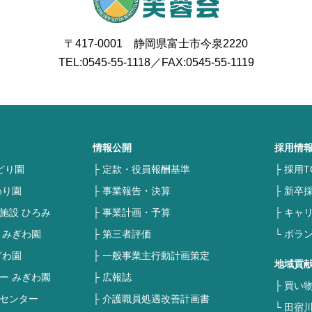
〒417-0001 静岡県富士市今泉2220
TEL:
0545-55-1118
／FAX:0545-55-1119
情報公開
採用情
どり園
定款・役員報酬基準
採用T
わり園
事業報告・決算
新卒
施設 ひろみ
事業計画・予算
キャ
 みぎわ園
第三者評価
ボラ
ぎわ園
一般事業主行動計画策定
地域貢
ー みぎわ園
広報誌
買い
センター
介護職員処遇改善計画書
田宿