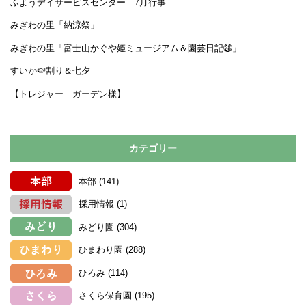
ふようデイサービスセンター 7月行事
みぎわの里「納涼祭」
みぎわの里「富士山かぐや姫ミュージアム＆園芸日記㉘」
すいか🍉割り＆七夕
【トレジャー ガーデン様】
カテゴリー
本部
(141)
採用情報
(1)
みどり園
(304)
ひまわり園
(288)
ひろみ
(114)
さくら保育園
(195)