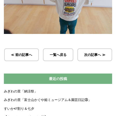
≪ 前の記事へ
一覧へ戻る
次の記事へ ≫
最近の投稿
みぎわの里「納涼祭」
みぎわの里「富士山かぐや姫ミュージアム＆園芸日記㉘」
すいか🍉割り＆七夕