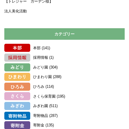
【トレジャー ガーデン様】
法人美化活動
カテゴリー
本部
(141)
採用情報
(1)
みどり園
(304)
ひまわり園
(288)
ひろみ
(114)
さくら保育園
(195)
みぎわ園
(511)
寄附物品
(287)
寄附金
(135)