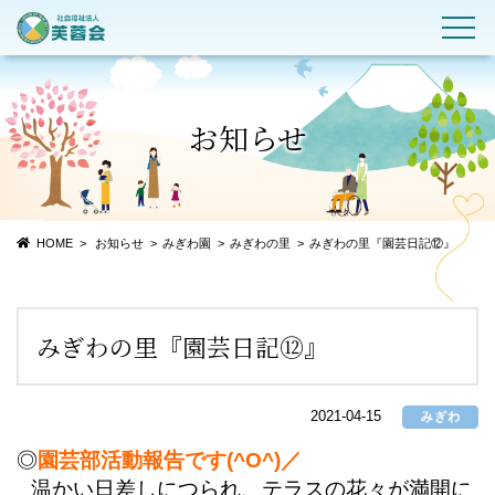
お知らせ
HOME
お知らせ
みぎわ園
みぎわの里
みぎわの里『園芸日記⑫』
みぎわの里『園芸日記⑫』
2021-04-15
◎
園芸部活動報告です(^O^)／
温かい日差しにつられ、テラスの花々が満開に