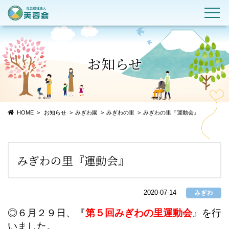
お知らせ
HOME
お知らせ
みぎわ園
みぎわの里
みぎわの里『運動会』
みぎわの里『運動会』
2020-07-14
◎６月２９日、『
第５回みぎわの里運動会
』を行
いました。