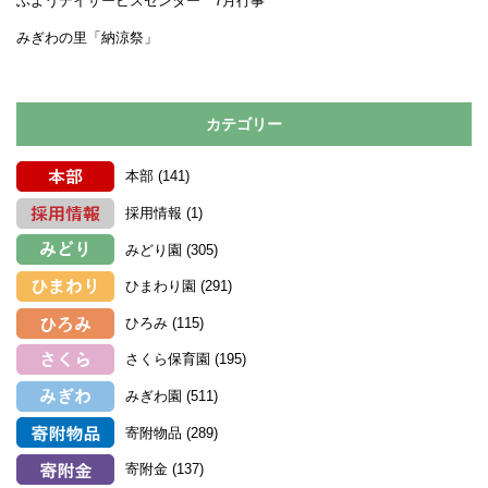
ふようデイサービスセンター 7月行事
みぎわの里「納涼祭」
カテゴリー
本部
(141)
採用情報
(1)
みどり園
(305)
ひまわり園
(291)
ひろみ
(115)
さくら保育園
(195)
みぎわ園
(511)
寄附物品
(289)
寄附金
(137)