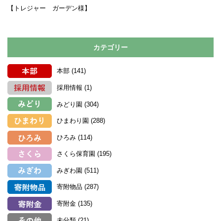
【トレジャー ガーデン様】
カテゴリー
本部
(141)
採用情報
(1)
みどり園
(304)
ひまわり園
(288)
ひろみ
(114)
さくら保育園
(195)
みぎわ園
(511)
寄附物品
(287)
寄附金
(135)
未分類
(21)