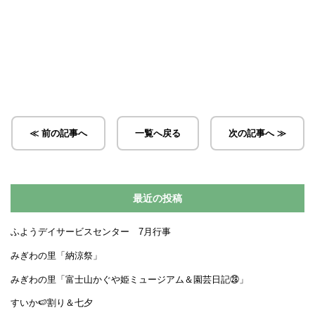
≪ 前の記事へ
一覧へ戻る
次の記事へ ≫
最近の投稿
ふようデイサービスセンター 7月行事
みぎわの里「納涼祭」
みぎわの里「富士山かぐや姫ミュージアム＆園芸日記㉘」
すいか🍉割り＆七夕