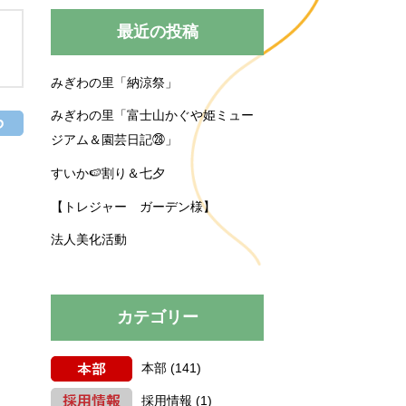
みぎわの里
運営規程
最近の投稿
みぎわの里「納涼祭」
買い物送迎
育施設
育園
プロジェクト
みぎわの里「富士山かぐや姫ミュー
ジアム＆園芸日記㉘」
すいか🍉割り＆七夕
【トレジャー ガーデン様】
法人美化活動
カテゴリー
本部
(141)
採用情報
(1)