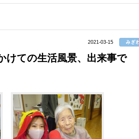
改善計画書
について
センター
事務所
富士市吉原西部
企業主導型保
地域包括支援センタ
さくら保
ー
2021-03-15
にかけての生活風景、出来事で