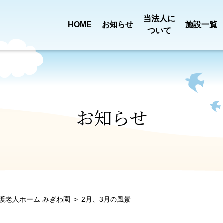
当法人に
HOME
お知らせ
施設一覧
ついて
買い物送迎
定款・
事業報告
乳児院 恩賜記念
児童養護施設
新着情報
ごあいさ
田宿川清
みどり園
ひまわり
プロジェクト
役員報酬基準
決算
お知らせ
一般事業
特別養護老人ホーム
ショートステ
ロゴに
第三者評価
ついて
組織図
みぎわ園
みぎわ園
行動計画
護老人ホーム みぎわ園
2月、3月の風景
介護職員処遇
苦情解決
ふようデイサービス
ふよう居宅介
沿革
アクセス