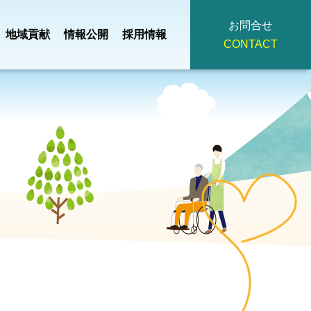
お問合せ
地域貢献
情報公開
採用情報
CONTACT
地域小規模児童養護
・
事業計画・
つ
掃
法人理念
施設
園
予算
ひろみ
デイサービスセンタ
主
役員・
イ
広報誌
ー
策定
評議員名簿
みぎわ園
契約書・重要
看護小規模多機能
護支援
事項説明書・