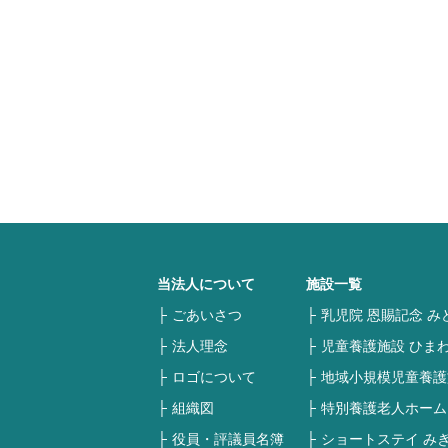
当法人について
施設一覧
ごあいさつ
乳児院 恩賜記念 み
法人理念
児童養護施設 ひま
ロゴについて
地域小規模児童養護
組織図
特別養護老人ホーム
役員・評議員名簿
ショートステイ み