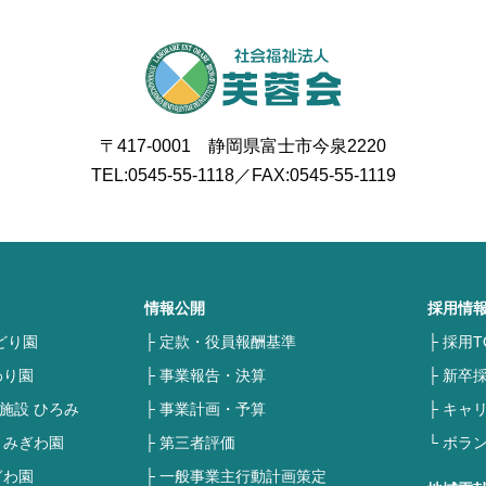
〒417-0001 静岡県富士市今泉2220
TEL:
0545-55-1118
／FAX:0545-55-1119
情報公開
採用情
どり園
定款・役員報酬基準
採用T
わり園
事業報告・決算
新卒
施設 ひろみ
事業計画・予算
キャ
 みぎわ園
第三者評価
ボラ
ぎわ園
一般事業主行動計画策定