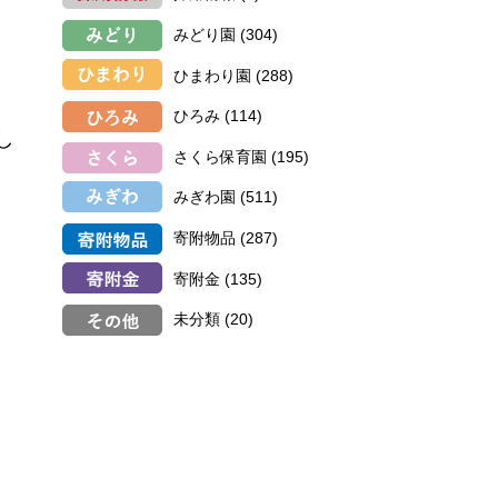
みどり園
(304)
ひまわり園
(288)
ひろみ
(114)
し
さくら保育園
(195)
みぎわ園
(511)
寄附物品
(287)
寄附金
(135)
未分類
(20)