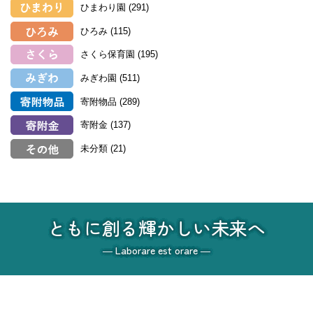
ひまわり園
(291)
ひろみ
(115)
さくら保育園
(195)
みぎわ園
(511)
寄附物品
(289)
寄附金
(137)
未分類
(21)
ともに創る輝かしい未来へ
― Laborare est orare ―