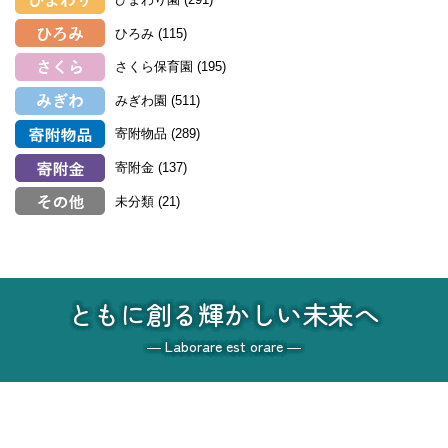
ひろみ
(115)
さくら保育園
(195)
みぎわ園
(511)
寄附物品
(289)
寄附金
(137)
未分類
(21)
ともに創る輝かしい未来へ
― Laborare est orare ―