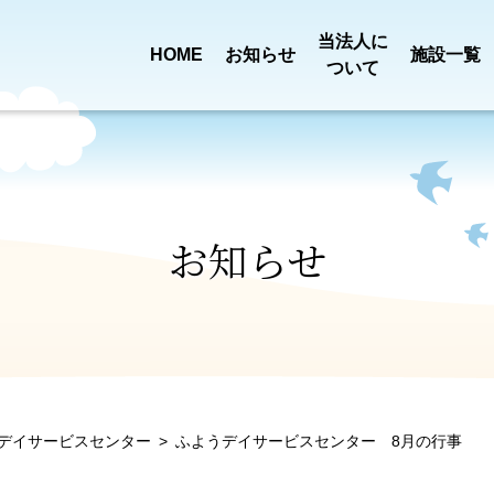
当法人に
HOME
お知らせ
施設一覧
ついて
買い物送迎
定款・
事業報告
乳児院 恩賜記念
児童養護施設
新着情報
ごあいさ
田宿川清
みどり園
ひまわり
プロジェクト
役員報酬基準
決算
お知らせ
一般事業
特別養護老人ホーム
ショートステ
ロゴに
第三者評価
ついて
組織図
みぎわ園
みぎわ園
行動計画
デイサービスセンター
ふようデイサービスセンター 8月の行事
介護職員処遇
苦情解決
ふようデイサービス
ふよう居宅介
沿革
アクセス