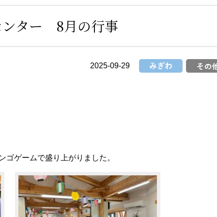
改善計画書
について
センター
事務所
ンター 8月の行事
富士市吉原西部
企業主導型保
地域包括支援センタ
さくら保
ー
2025-09-29
ンゴゲームで盛り上がりました。