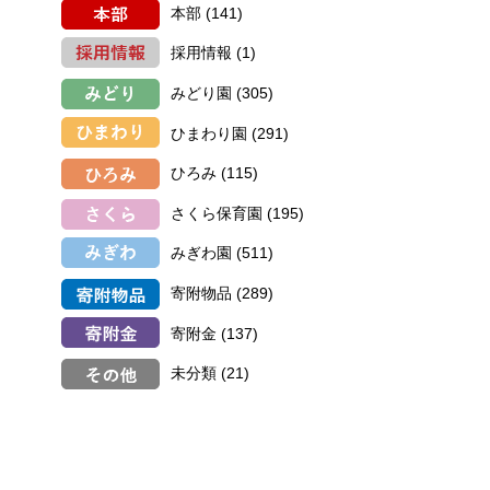
本部
(141)
採用情報
(1)
みどり園
(305)
ひまわり園
(291)
ひろみ
(115)
さくら保育園
(195)
みぎわ園
(511)
寄附物品
(289)
寄附金
(137)
未分類
(21)