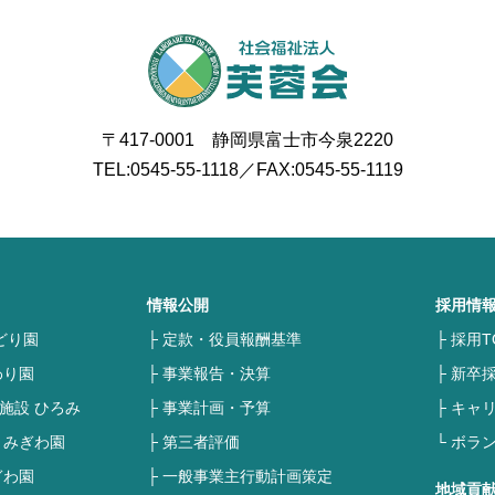
〒417-0001 静岡県富士市今泉2220
TEL:
0545-55-1118
／FAX:0545-55-1119
情報公開
採用情
どり園
定款・役員報酬基準
採用T
わり園
事業報告・決算
新卒
施設 ひろみ
事業計画・予算
キャ
 みぎわ園
第三者評価
ボラ
ぎわ園
一般事業主行動計画策定
地域貢