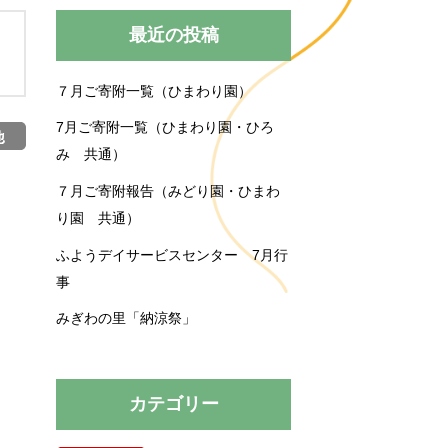
みぎわの里
運営規程
最近の投稿
７月ご寄附一覧（ひまわり園）
買い物送迎
育施設
育園
プロジェクト
7月ご寄附一覧（ひまわり園・ひろ
み 共通）
７月ご寄附報告（みどり園・ひまわ
り園 共通）
ふようデイサービスセンター 7月行
事
みぎわの里「納涼祭」
カテゴリー