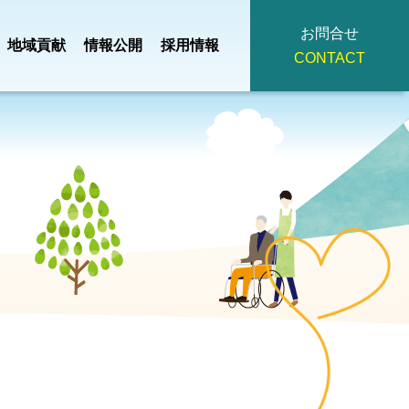
お問合せ
地域貢献
情報公開
採用情報
CONTACT
地域小規模児童養護
・
事業計画・
つ
掃
法人理念
施設
園
予算
ひろみ
デイサービスセンタ
主
役員・
イ
広報誌
ー
策定
評議員名簿
みぎわ園
契約書・重要
看護小規模多機能
護支援
事項説明書・