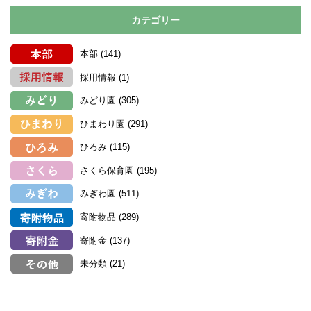
カテゴリー
本部
(141)
採用情報
(1)
みどり園
(305)
ひまわり園
(291)
ひろみ
(115)
さくら保育園
(195)
みぎわ園
(511)
寄附物品
(289)
寄附金
(137)
未分類
(21)