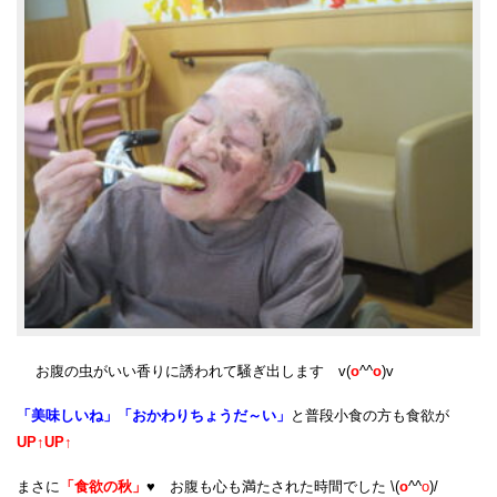
お腹の虫がいい香りに誘われて騒ぎ出します v(
o
^^
o
)v
「美味しいね」「おかわりちょうだ～い」
と普段小食の方も食欲が
UP↑UP↑
まさに
「食欲の秋」
♥ お腹も心も満たされた時間でした \
(
o
^^
o
)/