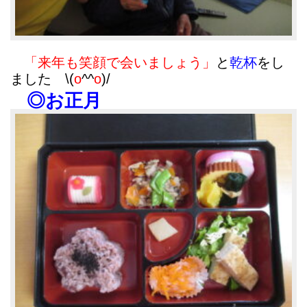
「来年も笑顔で会いましょう」
と
乾杯
をし
ました \(
o
^^
o
)/
◎お正月