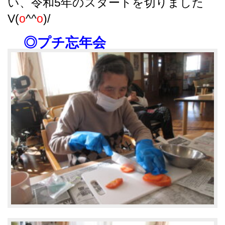
い、令和5年のスタートを切りました
V(
o
^^
o
)/
◎プチ忘年会