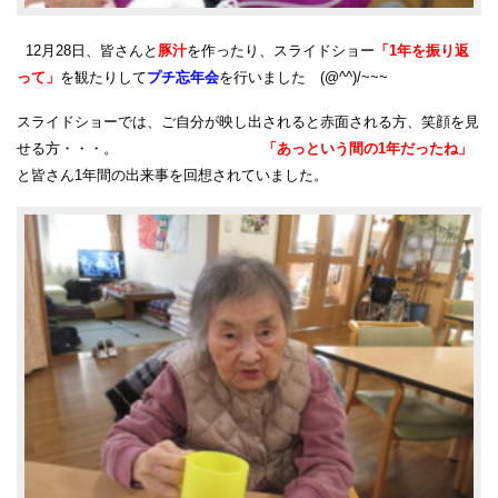
12月28日、皆さんと
豚汁
を作ったり、スライドショー
「1年を振り返
って」
を観たりして
プチ忘年会
を行いました (@^^)/~~~
スライドショーでは、ご自分が映し出されると赤面される方、笑顔を見
せる方・・・。
「あっという間の1年だったね」
と皆さん1年間の出来事を回想されていました。