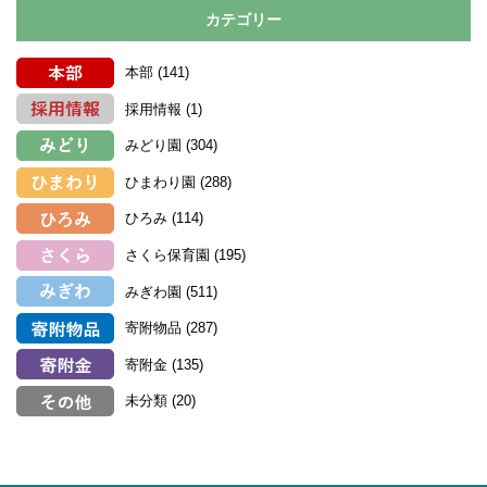
カテゴリー
本部
(141)
採用情報
(1)
みどり園
(304)
ひまわり園
(288)
ひろみ
(114)
さくら保育園
(195)
みぎわ園
(511)
寄附物品
(287)
寄附金
(135)
未分類
(20)