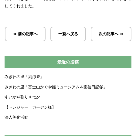
してくれました。
≪ 前の記事へ
一覧へ戻る
次の記事へ ≫
最近の投稿
みぎわの里「納涼祭」
みぎわの里「富士山かぐや姫ミュージアム＆園芸日記㉘」
すいか🍉割り＆七夕
【トレジャー ガーデン様】
法人美化活動