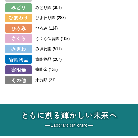
みどり園
(304)
ひまわり園
(288)
ひろみ
(114)
さくら保育園
(195)
みぎわ園
(511)
寄附物品
(287)
寄附金
(135)
未分類
(21)
ともに創る輝かしい未来へ
― Laborare est orare ―