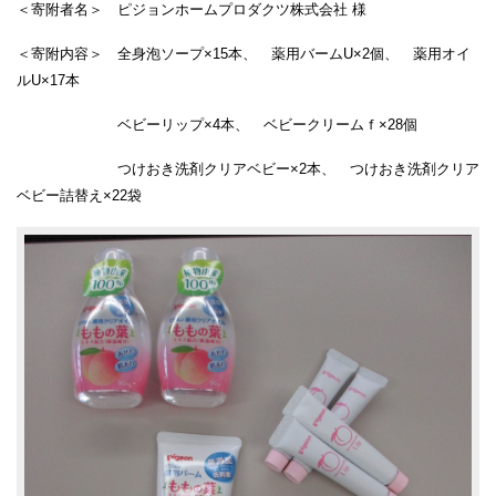
＜寄附者名＞ ピジョンホームプロダクツ株式会社 様
＜寄附内容＞ 全身泡ソープ×15本、 薬用バームU×2個、 薬用オイ
ルU×17本
ベビーリップ×4本、 ベビークリームｆ×28個
つけおき洗剤クリアベビー×2本、 つけおき洗剤クリア
ベビー詰替え×22袋