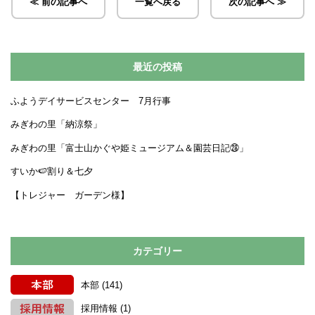
≪ 前の記事へ
一覧へ戻る
次の記事へ ≫
最近の投稿
ふようデイサービスセンター 7月行事
みぎわの里「納涼祭」
みぎわの里「富士山かぐや姫ミュージアム＆園芸日記㉘」
すいか🍉割り＆七夕
【トレジャー ガーデン様】
カテゴリー
本部
(141)
採用情報
(1)