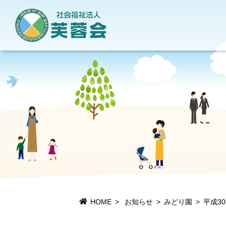
地域貢献活動
当法人について
情報公開
施設一覧
HOME
お知らせ
みどり園
平成3