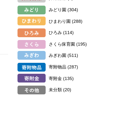
みどり園
(304)
ひまわり園
(288)
ひろみ
(114)
さくら保育園
(195)
みぎわ園
(511)
寄附物品
(287)
寄附金
(135)
未分類
(20)