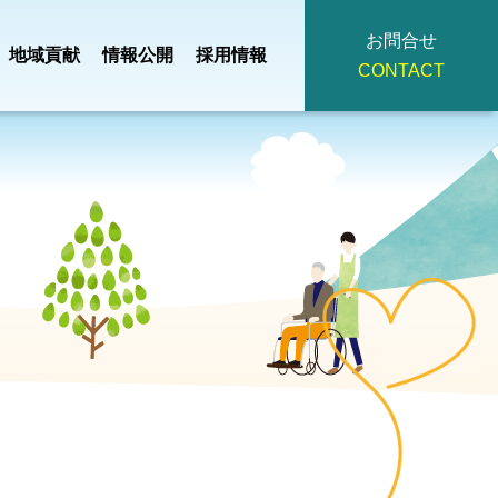
お問合せ
地域貢献
情報公開
採用情報
CONTACT
地域小規模児童養護
・
事業計画・
つ
掃
法人理念
施設
園
予算
ひろみ
デイサービスセンタ
主
役員・
イ
広報誌
ー
策定
評議員名簿
みぎわ園
契約書・重要
看護小規模多機能
護支援
事項説明書・