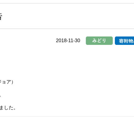
改善計画書
について
センター
事務所
告
富士市吉原西部
企業主導型保
地域包括支援センタ
さくら保
ー
2018-11-30
ジョア）
。
ました。