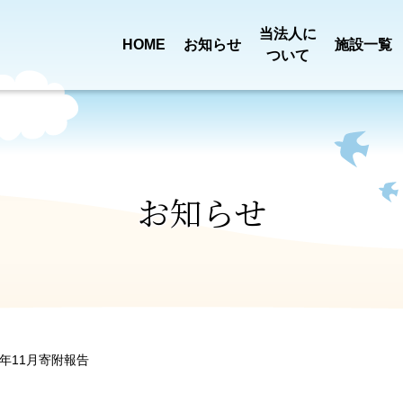
当法人に
HOME
お知らせ
施設一覧
ついて
買い物送迎
定款・
事業報告
乳児院 恩賜記念
児童養護施設
新着情報
ごあいさ
田宿川清
みどり園
ひまわり
プロジェクト
役員報酬基準
決算
お知らせ
一般事業
特別養護老人ホーム
ショートステ
ロゴに
第三者評価
ついて
組織図
みぎわ園
みぎわ園
行動計画
0年11月寄附報告
介護職員処遇
苦情解決
ふようデイサービス
ふよう居宅介
沿革
アクセス