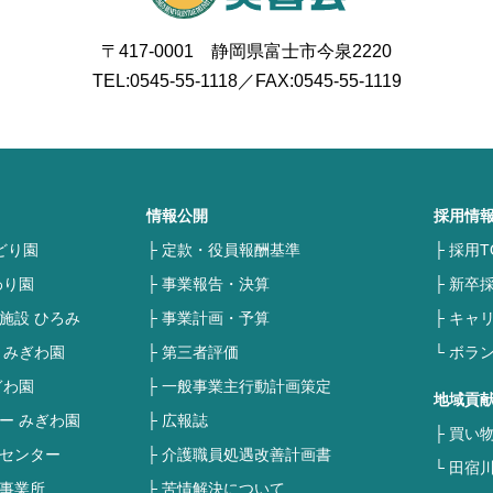
〒417-0001 静岡県富士市今泉2220
TEL:
0545-55-1118
／FAX:0545-55-1119
情報公開
採用情
どり園
定款・役員報酬基準
採用T
わり園
事業報告・決算
新卒
施設 ひろみ
事業計画・予算
キャ
 みぎわ園
第三者評価
ボラ
ぎわ園
一般事業主行動計画策定
地域貢
ー みぎわ園
広報誌
買い
センター
介護職員処遇改善計画書
田宿
事業所
苦情解決について