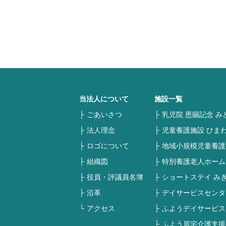
当法人について
施設一覧
ごあいさつ
乳児院 恩賜記念 み
法人理念
児童養護施設 ひま
ロゴについて
地域小規模児童養護
組織図
特別養護老人ホーム
役員・評議員名簿
ショートステイ み
沿革
デイサービスセンタ
アクセス
ふようデイサービス
ふよう居宅介護支援