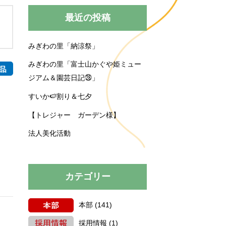
みぎわの里
運営規程
最近の投稿
みぎわの里「納涼祭」
買い物送迎
育施設
育園
プロジェクト
みぎわの里「富士山かぐや姫ミュー
ジアム＆園芸日記㉘」
すいか🍉割り＆七夕
【トレジャー ガーデン様】
法人美化活動
カテゴリー
本部
(141)
採用情報
(1)