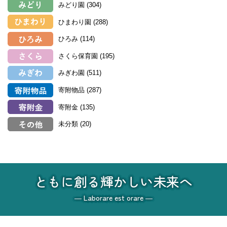
みどり園
(304)
ひまわり園
(288)
ひろみ
(114)
さくら保育園
(195)
みぎわ園
(511)
寄附物品
(287)
寄附金
(135)
未分類
(20)
ともに創る輝かしい未来へ
― Laborare est orare ―