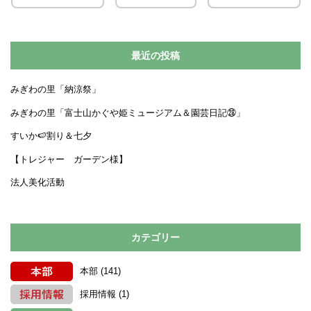
最近の投稿
みぎわの里「納涼祭」
みぎわの里「富士山かぐや姫ミュージアム＆園芸日記㉘」
すいか🍉割り＆七夕
【トレジャー ガーデン様】
法人美化活動
カテゴリー
本部
(141)
採用情報
(1)