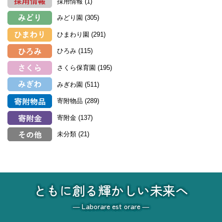
採用情報
(1)
みどり園
(305)
ひまわり園
(291)
ひろみ
(115)
さくら保育園
(195)
みぎわ園
(511)
寄附物品
(289)
寄附金
(137)
未分類
(21)
ともに創る輝かしい未来へ
― Laborare est orare ―