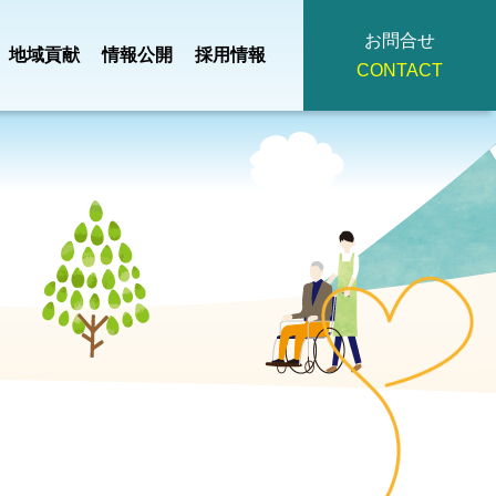
お問合せ
地域貢献
情報公開
採用情報
CONTACT
地域小規模児童養護
・
事業計画・
つ
掃
法人理念
施設
園
予算
ひろみ
デイサービスセンタ
主
役員・
イ
広報誌
ー
策定
評議員名簿
みぎわ園
契約書・重要
看護小規模多機能
護支援
事項説明書・