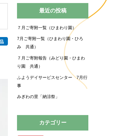
みぎわの里
運営規程
最近の投稿
７月ご寄附一覧（ひまわり園）
買い物送迎
育施設
育園
プロジェクト
7月ご寄附一覧（ひまわり園・ひろ
み 共通）
７月ご寄附報告（みどり園・ひまわ
り園 共通）
ふようデイサービスセンター 7月行
事
みぎわの里「納涼祭」
カテゴリー