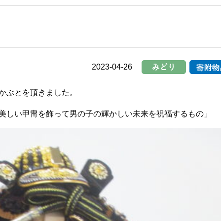
改善計画書
について
センター
事務所
富士市吉原西部
企業主導型保
地域包括支援センタ
さくら保
ー
2023-04-26
かぶとを頂きました。
美しい甲冑を飾って男の子の輝かしい未来を祝福するもの」