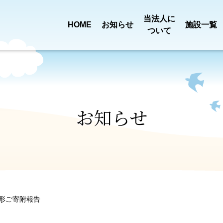
当法人に
HOME
お知らせ
施設一覧
ついて
買い物送迎
定款・
事業報告
乳児院 恩賜記念
児童養護施設
新着情報
ごあいさ
田宿川清
みどり園
ひまわり
プロジェクト
役員報酬基準
決算
お知らせ
一般事業
特別養護老人ホーム
ショートステ
ロゴに
第三者評価
ついて
組織図
みぎわ園
みぎわ園
行動計画
形ご寄附報告
介護職員処遇
苦情解決
ふようデイサービス
ふよう居宅介
沿革
アクセス