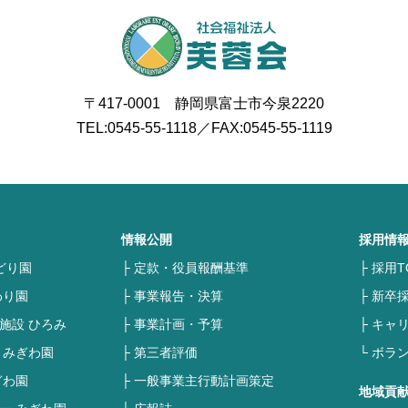
〒417-0001 静岡県富士市今泉2220
TEL:
0545-55-1118
／FAX:0545-55-1119
情報公開
採用情
どり園
定款・役員報酬基準
採用T
わり園
事業報告・決算
新卒
施設 ひろみ
事業計画・予算
キャ
 みぎわ園
第三者評価
ボラ
ぎわ園
一般事業主行動計画策定
地域貢