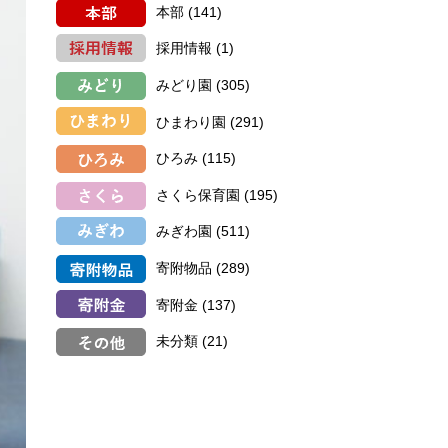
本部
(141)
採用情報
(1)
みどり園
(305)
ひまわり園
(291)
ひろみ
(115)
さくら保育園
(195)
みぎわ園
(511)
寄附物品
(289)
寄附金
(137)
未分類
(21)