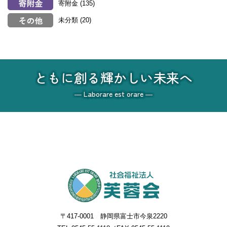
寄附金
(135)
未分類
(20)
ともに創る輝かしい未来へ
― Laborare est orare ―
〒417-0001 静岡県富士市今泉2220