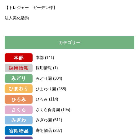
【トレジャー ガーデン様】
法人美化活動
カテゴリー
本部
(141)
採用情報
(1)
みどり園
(304)
ひまわり園
(288)
ひろみ
(114)
さくら保育園
(195)
みぎわ園
(511)
寄附物品
(287)