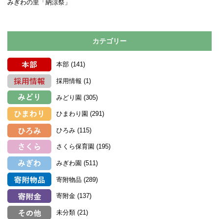
みぎわの里「納涼祭」
カテゴリー
本部
(141)
採用情報
(1)
みどり園
(305)
ひまわり園
(291)
ひろみ
(115)
さくら保育園
(195)
みぎわ園
(511)
寄附物品
(289)
寄附金
(137)
未分類
(21)