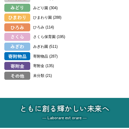
みどり園
(304)
ひまわり園
(288)
ひろみ
(114)
さくら保育園
(195)
みぎわ園
(511)
寄附物品
(287)
寄附金
(135)
未分類
(21)
ともに創る輝かしい未来へ
― Laborare est orare ―