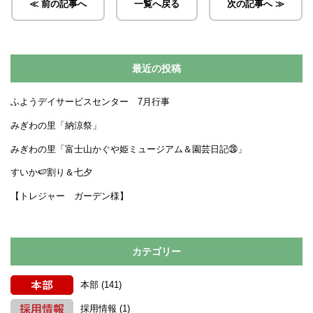
≪ 前の記事へ
一覧へ戻る
次の記事へ ≫
最近の投稿
ふようデイサービスセンター 7月行事
みぎわの里「納涼祭」
みぎわの里「富士山かぐや姫ミュージアム＆園芸日記㉘」
すいか🍉割り＆七夕
【トレジャー ガーデン様】
カテゴリー
本部
(141)
採用情報
(1)