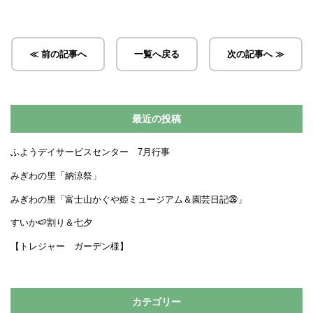
≪ 前の記事へ
一覧へ戻る
次の記事へ ≫
最近の投稿
ふようデイサービスセンター 7月行事
みぎわの里「納涼祭」
みぎわの里「富士山かぐや姫ミュージアム＆園芸日記㉘」
すいか🍉割り＆七夕
【トレジャー ガーデン様】
カテゴリー