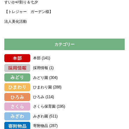
すいか🍉割り＆七夕
【トレジャー ガーデン様】
法人美化活動
カテゴリー
本部
(141)
採用情報
(1)
みどり園
(304)
ひまわり園
(288)
ひろみ
(114)
さくら保育園
(195)
みぎわ園
(511)
寄附物品
(287)