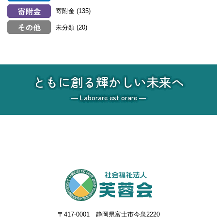
寄附金
(135)
未分類
(20)
ともに創る輝かしい未来へ
― Laborare est orare ―
〒417-0001 静岡県富士市今泉2220