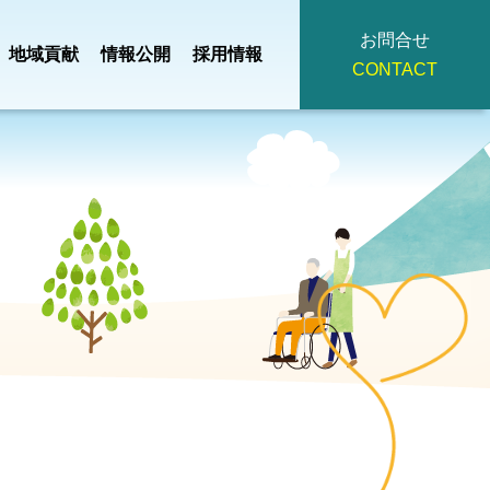
お問合せ
地域貢献
情報公開
採用情報
CONTACT
地域小規模児童養護
・
事業計画・
つ
掃
法人理念
施設
園
予算
ひろみ
デイサービスセンタ
主
役員・
イ
広報誌
ー
策定
評議員名簿
みぎわ園
契約書・重要
看護小規模多機能
護支援
事項説明書・