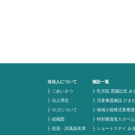
当法人について
施設一覧
ごあいさつ
乳児院 恩賜記念 み
法人理念
児童養護施設 ひま
ロゴについて
地域小規模児童養護
組織図
特別養護老人ホーム
役員・評議員名簿
ショートステイ み