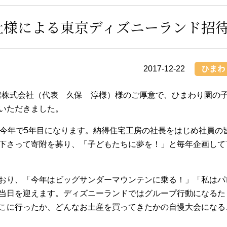
改善計画書
について
センター
事務所
社様による東京ディズニーランド招
富士市吉原西部
企業主導型保
地域包括支援センタ
さくら保
ー
2017-12-22
工房株式会社（代表 久保 淳様）様のご厚意で、ひまわり園の
いただきました。
今年で5年目になります。納得住宅工房の社長をはじめ社員の
下さって寄附を募り、「子どもたちに夢を！」と毎年企画して
おり、「今年はビッグサンダーマウンテンに乗る！」「私はパ
当日を迎えます。ディズニーランドではグループ行動になるた
こに行ったか、どんなお土産を買ってきたかの自慢大会になる