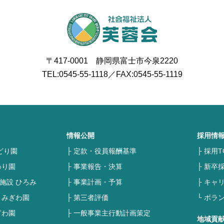
〒417-0001 静岡県富士市今泉2220
TEL:
0545-55-1118
／FAX:0545-55-1119
情報公開
採用情
どり園
定款・役員報酬基準
採用T
わり園
事業報告・決算
新卒
施設 ひろみ
事業計画・予算
キャ
 みぎわ園
第三者評価
ボラ
ぎわ園
一般事業主行動計画策定
地域貢