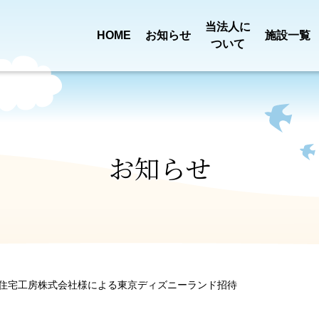
当法人に
HOME
お知らせ
施設一覧
ついて
買い物送迎
定款・
事業報告
乳児院 恩賜記念
児童養護施設
新着情報
ごあいさ
田宿川清
みどり園
ひまわり
プロジェクト
役員報酬基準
決算
お知らせ
一般事業
特別養護老人ホーム
ショートステ
ロゴに
第三者評価
ついて
組織図
みぎわ園
みぎわ園
行動計画
住宅工房株式会社様による東京ディズニーランド招待
介護職員処遇
苦情解決
ふようデイサービス
ふよう居宅介
沿革
アクセス