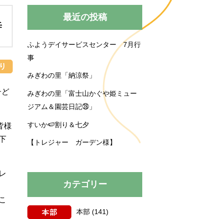
みぎわの里
運営規程
最近の投稿
待
ふようデイサービスセンター 7月行
買い物送迎
育施設
事
育園
プロジェクト
みぎわの里「納涼祭」
子ど
みぎわの里「富士山かぐや姫ミュー
ジアム＆園芸日記㉘」
すいか🍉割り＆七夕
皆様
下
【トレジャー ガーデン様】
レ
カテゴリー
こ
本部
(141)