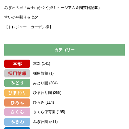
みぎわの里「富士山かぐや姫ミュージアム＆園芸日記㉘」
すいか🍉割り＆七夕
【トレジャー ガーデン様】
カテゴリー
本部
(141)
採用情報
(1)
みどり園
(304)
ひまわり園
(288)
ひろみ
(114)
さくら保育園
(195)
みぎわ園
(511)