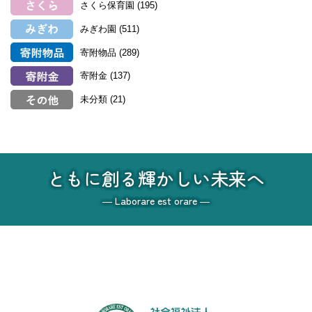
さくら保育園
(195)
みぎわ園
(511)
寄附物品
(289)
寄附金
(137)
未分類
(21)
ともに創る輝かしい未来へ
― Laborare est orare ―