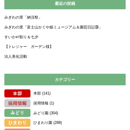
最近の投稿
みぎわの里「納涼祭」
みぎわの里「富士山かぐや姫ミュージアム＆園芸日記㉘」
すいか🍉割り＆七夕
【トレジャー ガーデン様】
法人美化活動
カテゴリー
本部
(141)
採用情報
(1)
みどり園
(304)
ひまわり園
(288)