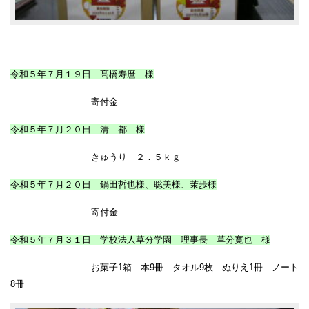
令和５年７月１９日 髙橋寿麿 様
寄付金
令和５年７月２０日 清 都 様
きゅうり ２．５ｋｇ
令和５年７月２０日 鍋田哲也様、聡美様、茉歩様
寄付金
令和５年７月３１日 学校法人草分学園 理事長 草分寛也 様
お菓子1箱 本9冊 タオル9枚 ぬりえ1冊 ノート
8冊