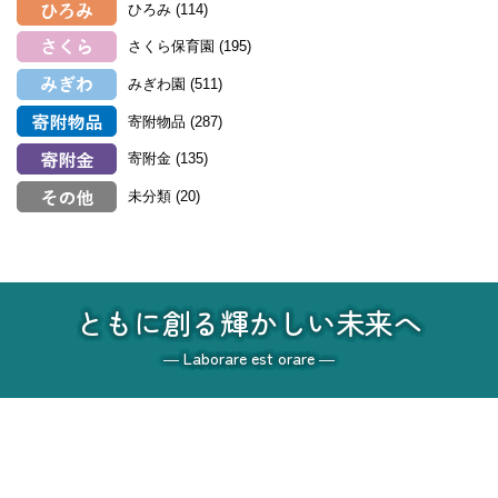
ひろみ
(114)
さくら保育園
(195)
みぎわ園
(511)
寄附物品
(287)
寄附金
(135)
未分類
(20)
ともに創る輝かしい未来へ
― Laborare est orare ―