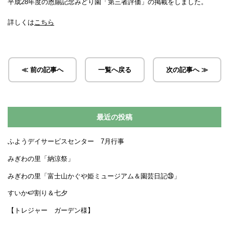
平成28年度の恩賜記念みどり園「第三者評価」の掲載をしました。
詳しくは
こちら
≪ 前の記事へ
一覧へ戻る
次の記事へ ≫
最近の投稿
ふようデイサービスセンター 7月行事
みぎわの里「納涼祭」
みぎわの里「富士山かぐや姫ミュージアム＆園芸日記㉘」
すいか🍉割り＆七夕
【トレジャー ガーデン様】