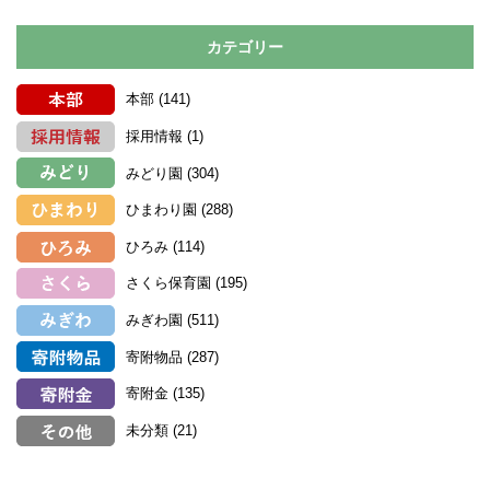
カテゴリー
本部
(141)
採用情報
(1)
みどり園
(304)
ひまわり園
(288)
ひろみ
(114)
さくら保育園
(195)
みぎわ園
(511)
寄附物品
(287)
寄附金
(135)
未分類
(21)