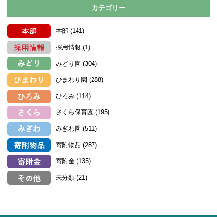
カテゴリー
本部
(141)
採用情報
(1)
みどり園
(304)
ひまわり園
(288)
ひろみ
(114)
さくら保育園
(195)
みぎわ園
(511)
寄附物品
(287)
寄附金
(135)
未分類
(21)