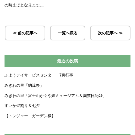
の時までとなります。
≪ 前の記事へ
一覧へ戻る
次の記事へ ≫
最近の投稿
ふようデイサービスセンター 7月行事
みぎわの里「納涼祭」
みぎわの里「富士山かぐや姫ミュージアム＆園芸日記㉘」
すいか🍉割り＆七夕
【トレジャー ガーデン様】