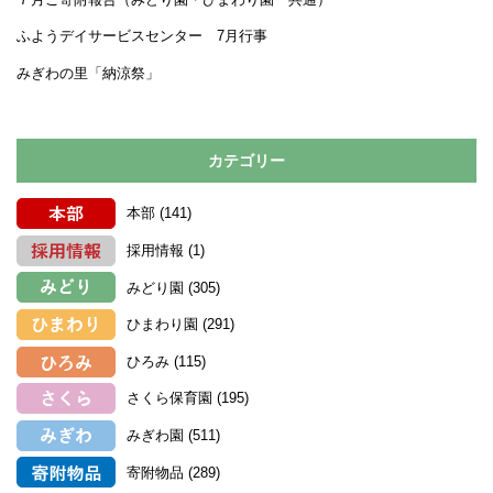
ふようデイサービスセンター 7月行事
みぎわの里「納涼祭」
カテゴリー
本部
(141)
採用情報
(1)
みどり園
(305)
ひまわり園
(291)
ひろみ
(115)
さくら保育園
(195)
みぎわ園
(511)
寄附物品
(289)